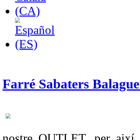
Farré Sabaters Balag
nostre OUTLET, per així d